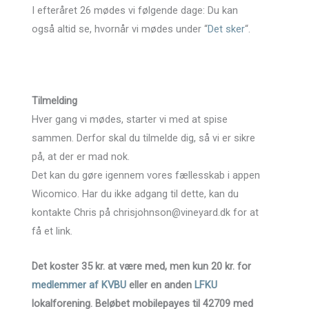
I efteråret 26 mødes vi følgende dage: Du kan
også altid se, hvornår vi mødes under “
Det sker
“.
Tilmelding
Hver gang vi mødes, starter vi med at spise
sammen. Derfor skal du tilmelde dig, så vi er sikre
på, at der er mad nok.
Det kan du gøre igennem vores fællesskab i appen
Wicomico. Har du ikke adgang til dette, kan du
kontakte Chris på chrisjohnson@vineyard.dk for at
få et link.
Det koster 35 kr. at være med, men kun 20 kr. for
medlemmer af KVBU
eller en anden
LFKU
lokalforening. Beløbet mobilepayes til 42709 med