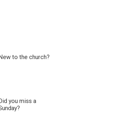
Searc
 Copenhagen
Support
Contact
About Us
New to the church?
Did you miss a
Sunday?