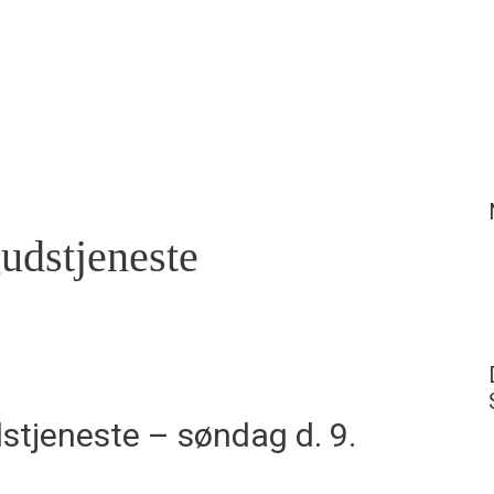
Children & Teens
Network Groups
What's On
Serve
dstjeneste
tjeneste – søndag d. 9.