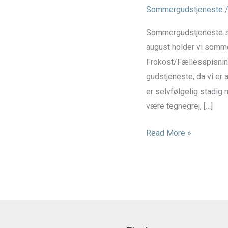
Sommergudstjeneste
/
Sommergudstjeneste sønd
august holder vi somm
Frokost/Fællesspisning.
gudstjeneste, da vi e
er selvfølgelig stadig
være tegnegrej, […]
Sommergudstjeneste
Read More »
–
søndag
d.
9.
august