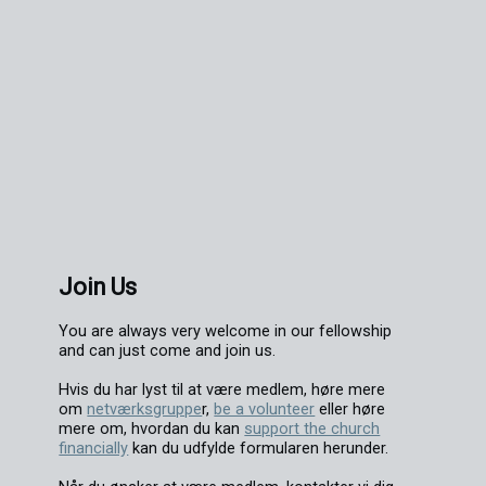
Skip
to
content
Join Us
Join Us
You are always very welcome in our fellowship
and can just come and join us.
Hvis du har lyst til at være medlem, høre mere
om
netværksgruppe
r,
be a volunteer
eller høre
mere om, hvordan du kan
support the church
financially
kan du udfylde formularen herunder.