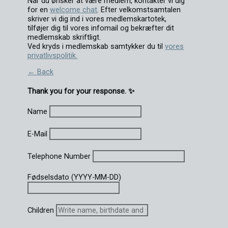
Når du ønsker at være medlem, kontakter vi dig
for en
welcome chat
. Efter velkomstsamtalen
skriver vi dig ind i vores medlemskartotek,
tilføjer dig til vores infomail og bekræfter dit
medlemskab skriftligt.
Ved kryds i medlemskab samtykker du til
vores
privatlivspolitik
.
← Back
Thank you for your response. ✨
Name
E-Mail
Telephone Number
Fødselsdato (YYYY-MM-DD)
Children